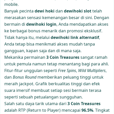
mobile.
Banyak pecinta
dewi hoki
dan
dewihoki slot
telah
merasakan sensasi kemenangan besar di sini. Dengan
bermain di
dewihoki login
, Anda mendapatkan akses
ke berbagai bonus menarik dan promosi eksklusif.
Tidak hanya itu, melalui
dewihoki link alternatif
,
Anda tetap bisa menikmati akses mudah tanpa
gangguan, kapan saja dan di mana saja.
Mekanika permainan
3 Coin Treasures
sangat ramah
untuk pemula namun tetap menantang bagi para ahli.
Fitur-fitur unggulan seperti
Free Spins
,
Wild Multipliers
,
dan
Bonus Round
memberikan peluang tinggi untuk
meraih jackpot. Grafik berkualitas tinggi dan efek
suara imersif membuat setiap sesi bermain terasa
seperti sebuah petualangan sungguhan.
Salah satu daya tarik utama dari
3 Coin Treasures
adalah RTP (Return to Player) mencapai
96.5%
. Tingkat