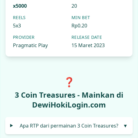
x5000
20
REELS
MIN BET
5x3
Rp0.20
PROVIDER
RELEASE DATE
Pragmatic Play
15 Maret 2023
❓
3 Coin Treasures - Mainkan di
DewiHokiLogin.com
Apa RTP dari permainan 3 Coin Treasures?
▼