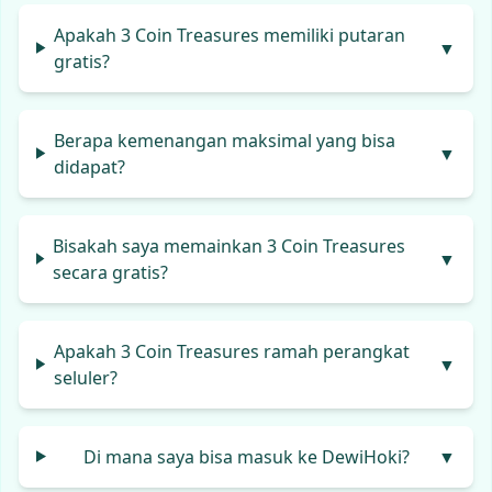
Apakah 3 Coin Treasures memiliki putaran
▼
gratis?
Berapa kemenangan maksimal yang bisa
▼
didapat?
Bisakah saya memainkan 3 Coin Treasures
▼
secara gratis?
Apakah 3 Coin Treasures ramah perangkat
▼
seluler?
Di mana saya bisa masuk ke DewiHoki?
▼