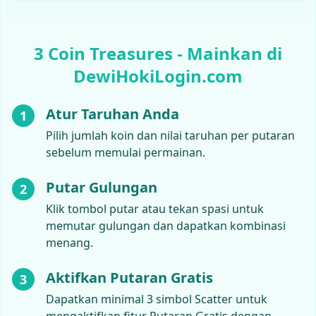
3 Coin Treasures - Mainkan di
DewiHokiLogin.com
Atur Taruhan Anda
1
Pilih jumlah koin dan nilai taruhan per putaran
sebelum memulai permainan.
Putar Gulungan
2
Klik tombol putar atau tekan spasi untuk
memutar gulungan dan dapatkan kombinasi
menang.
Aktifkan Putaran Gratis
3
Dapatkan minimal 3 simbol Scatter untuk
mengaktifkan fitur Putaran Gratis dengan