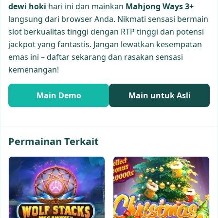
dewi hoki
hari ini dan mainkan
Mahjong Ways 3+
langsung dari browser Anda. Nikmati sensasi bermain
slot berkualitas tinggi dengan RTP tinggi dan potensi
jackpot yang fantastis. Jangan lewatkan kesempatan
emas ini – daftar sekarang dan rasakan sensasi
kemenangan!
Main Demo
Main untuk Asli
Permainan Terkait