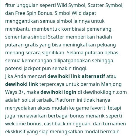
fitur unggulan seperti Wild Symbol, Scatter Symbol,
dan Free Spin Bonus. Simbol Wild dapat
menggantikan semua simbol lainnya untuk
membantu membentuk kombinasi pemenang,
sementara simbol Scatter memberikan hadiah
putaran gratis yang bisa meningkatkan peluang
menang secara signifikan. Selama putaran bebas,
semua kemenangan dilipatgandakan sehingga
potensi jackpot pun semakin tinggi.
Jika Anda mencari
dewihoki link alternatif
atau
dewihoki link
terpercaya untuk bermain Mahjong
Ways 3+, maka
dewihoki login
di dewihokilogin.com
adalah solusi terbaik. Platform ini tidak hanya
menyediakan akses mudah ke game favorit, tetapi
juga menawarkan berbagai bonus menarik seperti
welcome bonus, cashback mingguan, dan turnamen
eksklusif yang siap meningkatkan modal bermain