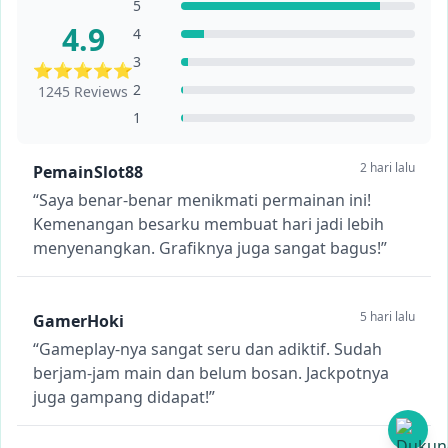
5
4.9
4
3
⭐⭐⭐⭐⭐
2
1245 Reviews
1
2 hari lalu
PemainSlot88
“Saya benar-benar menikmati permainan ini!
Kemenangan besarku membuat hari jadi lebih
menyenangkan. Grafiknya juga sangat bagus!”
5 hari lalu
GamerHoki
“Gameplay-nya sangat seru dan adiktif. Sudah
berjam-jam main dan belum bosan. Jackpotnya
juga gampang didapat!”