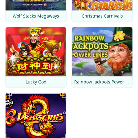
Wolf Stacks Megaways
Christmas Carnivals
Lucky God
Rainbow Jackpots Power Lines