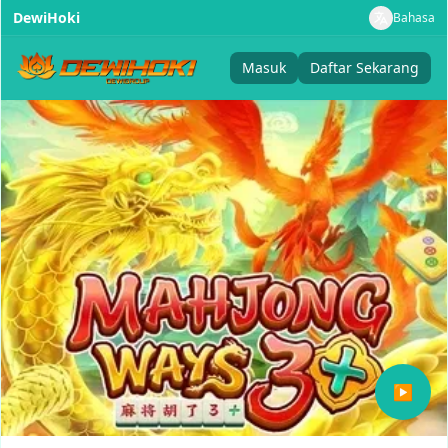
DewiHoki
Bahasa
Masuk
Daftar Sekarang
▶