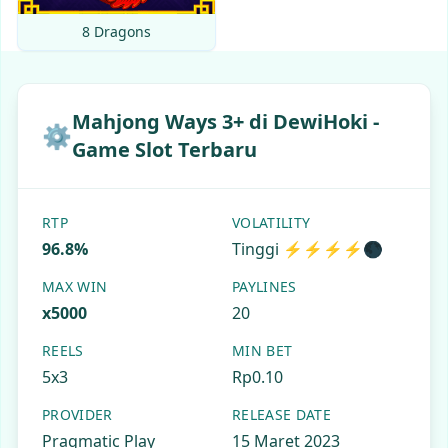
8 Dragons
Mahjong Ways 3+ di DewiHoki -
⚙️
Game Slot Terbaru
RTP
VOLATILITY
96.8%
Tinggi ⚡⚡⚡⚡🌑
MAX WIN
PAYLINES
x5000
20
REELS
MIN BET
5x3
Rp0.10
PROVIDER
RELEASE DATE
Pragmatic Play
15 Maret 2023